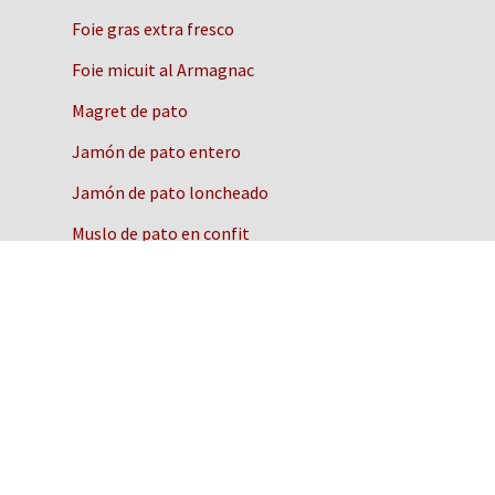
Foie gras extra fresco
Foie micuit al Armagnac
Magret de pato
Jamón de pato entero
Jamón de pato loncheado
Muslo de pato en confit
Quiénes somos
Cómo funciona
Envíos
Recetas con foie gras de pato
Historia del pato y el foie gras
Preguntas frecuentes