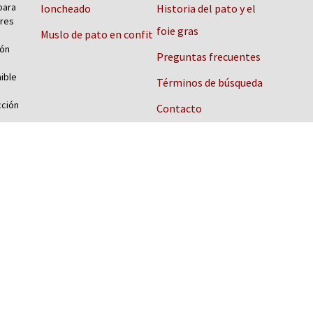
para
loncheado
Historia del pato y el
ores
foie gras
Muslo de pato en confit
món
Preguntas frecuentes
ible
Términos de búsqueda
cción
Contacto
Aviso legal
de
Protección de datos
l al
Política de cookies
gunta
os y
 un
na
foie