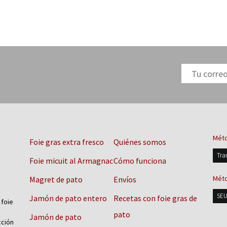
Méto
Foie gras extra fresco
Quiénes somos
Tra
Foie micuit al Armagnac
Cómo funciona
Méto
Magret de pato
Envíos
SEU
Jamón de pato entero
Recetas con foie gras de
 foie
pato
Jamón de pato
cción