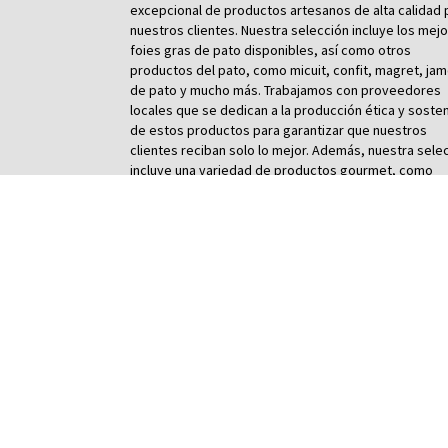
excepcional de productos artesanos de alta calidad 
nuestros clientes. Nuestra selección incluye los mej
foies gras de pato disponibles, así como otros
productos del pato, como micuit, confit, magret, ja
de pato y mucho más. Trabajamos con proveedores
locales que se dedican a la producción ética y sosten
de estos productos para garantizar que nuestros
clientes reciban solo lo mejor. Además, nuestra sele
incluye una variedad de productos gourmet, como
aceites, quesos y galletas artesanales, para
complementar perfectamente nuestros productos 
pato. Nos enorgullece ofrecer un servicio excepciona
cliente, y nuestros expertos en gastronomía están
siempre disponibles para responder a cualquier pre
y ofrecer consejos sobre la mejor forma de disfrutar
nuestros productos. Hacemos envíos a España y
garantizamos que nuestros productos lleguen fresc
en perfectas condiciones. Ya sea que esté buscando
regalo especial o simplemente quiera disfrutar de u
deliciosa comida gourmet, ¡nuestra tienda online de 
gras y productos del pato es la elección perfecta!