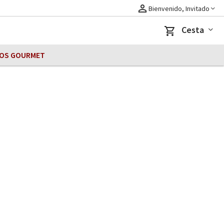
perm_identity
Bienvenido, Invitado
Cesta
shopping_cart
OS GOURMET