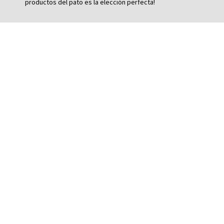
productos del pato es la elección perfecta!
Foie gras extra fresco
Foie micuit al Armagnac
Magret de pato
Jamón de pato entero
Jamón de pato loncheado
Muslo de pato en confit
Quiénes somos
Cómo funciona
Envíos
Recetas con foie gras de pato
Historia del pato y el foie gras